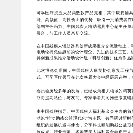
可孚医疗携五大品类数款产品亮相，其中康复辅
能、高颜值、高性价比的优势，吸引一批消费者在
部副主任冯力、中国残疾人辅助器具中心副主任董
展台，与工作人员亲切交流。
在中国残疾人辅助器具创新成果推介交流活动上，
电动轮椅凭借超前的设计理念、先进的技术工艺、
具创新成果推介活动设计组（科研创新）优秀作品
此次博览会期间，中国残疾人康复协会康复工程与
式。可孚医疗领导在此次换届大会中经层层选举，
委员会历经多年的发展，已经成为相关领域的精英
疗将提高站位，与友商、专家学者共同推进康复辅
由中国残联指导、中国残疾人福利基金会主办的首
动以“推动助残公益现代化”为主题，共同研讨新
组织的发展机遇与使命，分享科技赋能助残公益取
展成果。行业专家、各地残疾人福利基金会负责人、