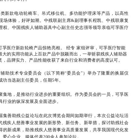
具类新款电动轮椅车、吊式移位机、多功能护理床等产品，以高性
现场体验，好评如潮。中残联副主席&副理事长程凯、中残联康复
理权、中国残疾人辅助器具中心副主任史志强等领导亲临可孚医疗
可孚医疗新款轮椅产品惊艳亮相。
经专
家组评审，可孚医疗智能
强大的实用功能从上百款产品中脱颖而出，一举斩获残疾人辅助器
奖，品牌实力、产品性能收获了来自行业和消费者的高度认可。
辅助技术专业委员会（以下简称“委员会”）举办了隆重的换届仪
成功当选副主任委员，任期5年。
聚集地，是推动行业进步的重要组织。作为委员会的一员，可孚医
具行业的纵深发展及全面进步。
届集善助残公益论坛在此次博览会期间如期举行，本次公益论坛活
时代残疾人慈善事业发展的新形势、新任务、新举措，探讨助残社会
得的新成果，助推残疾人慈善事业高质量发展，共享我国现代化发
爱心企业、媒体代表200余人参加论坛。